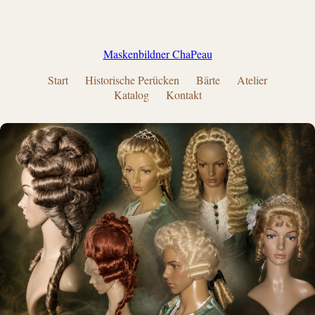
Maskenbildner ChaPeau
Start
Historische Perücken
Bärte
Atelier
Katalog
Kontakt